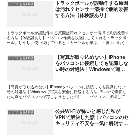
トラックボールが誤動作する原因
パソコンお悩み解決
は汚れ？センサー清掃で劇的改善
する方法【体験談あり】
トラックボールが誤動作する原因は汚れ？センサー清掃で劇的改善す
る方法【体験談あり】 パソコン作業を快適にしてくれるトラックボ
ール。しかし、使い続けていると「カーソルが飛ぶ」「勝手に動く」
「細かい操作ができない」といった誤動作に悩まされること...
【写真が取り込めない】iPhone
パソコンお悩み解決
をパソコンに接続しても認識しな
い時の対処法｜Windowsで写真
を安全に転送する方法
【写真が取り込めない】iPhoneをパソコンに接続しても認識しない
時の対処法｜Windowsで写真を安全に転送する方法 iPhoneで撮影し
た写真をパソコンへ保存しようとしたのに、「パソコンに接続しても
何も表示されない」「エクスプローラーに...
公共Wi-Fiが怖いと感じた私が
パソコンお悩み解決
VPNで解決した話｜パソコンのセ
キュリティ不安を一気に解消する
方法