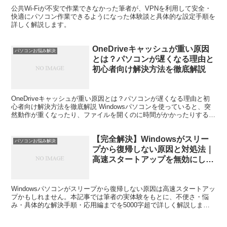
公共Wi-Fiが不安で作業できなかった筆者が、VPNを利用して安全・
快適にパソコン作業できるようになった体験談と具体的な設定手順を
詳しく解説します。
OneDriveキャッシュが重い原因
パソコンお悩み解決
とは？パソコンが遅くなる理由と
初心者向け解決方法を徹底解説
OneDriveキャッシュが重い原因とは？パソコンが遅くなる理由と初
心者向け解決方法を徹底解説 Windowsパソコンを使っていると、突
然動作が重くなったり、ファイルを開くのに時間がかかったりするこ
とがあります。その原因の一つとして見落とさ...
【完全解決】Windowsがスリー
パソコンお悩み解決
プから復帰しない原因と対処法｜
高速スタートアップを無効にして
快適に使う方法
Windowsパソコンがスリープから復帰しない原因は高速スタートアッ
プかもしれません。本記事では筆者の実体験をもとに、不便さ・悩
み・具体的な解決手順・応用編までを5000字超で詳しく解説しま
す。