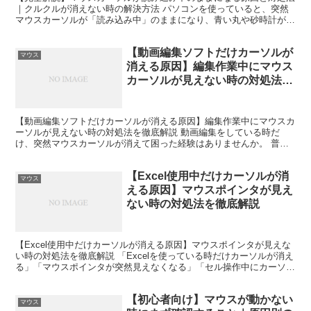
｜クルクルが消えない時の解決方法 パソコンを使っていると、突然
マウスカーソルが「読み込み中」のままになり、青い丸や砂時計がず
っと表示され続けることがあります。 「クリックしても反...
【動画編集ソフトだけカーソルが
マウス
消える原因】編集作業中にマウス
カーソルが見えない時の対処法を
徹底解説
【動画編集ソフトだけカーソルが消える原因】編集作業中にマウスカ
ーソルが見えない時の対処法を徹底解説 動画編集をしている時だ
け、突然マウスカーソルが消えて困った経験はありませんか。 普段
は普通にパソコンを使えるのに、動画編集ソフトを起動した瞬...
【Excel使用中だけカーソルが消
マウス
える原因】マウスポインタが見え
ない時の対処法を徹底解説
【Excel使用中だけカーソルが消える原因】マウスポインタが見えな
い時の対処法を徹底解説 「Excelを使っている時だけカーソルが消え
る」「マウスポインタが突然見えなくなる」「セル操作中にカーソル
を見失って作業効率が落ちる」――このような悩...
【初心者向け】マウスが動かない
マウス