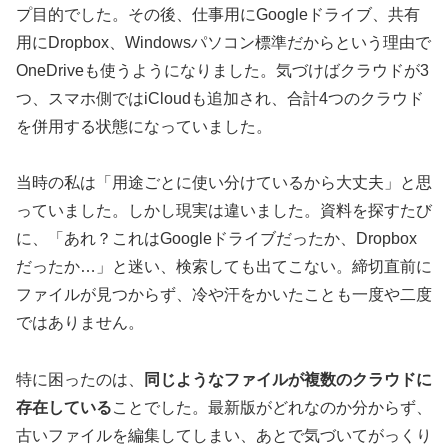
プ目的でした。その後、仕事用にGoogleドライブ、共有
用にDropbox、Windowsパソコン標準だからという理由で
OneDriveも使うようになりました。気づけばクラウドが3
つ、スマホ側ではiCloudも追加され、合計4つのクラウド
を併用する状態になっていました。
当時の私は「用途ごとに使い分けているから大丈夫」と思
っていました。しかし現実は違いました。資料を探すたび
に、「あれ？これはGoogleドライブだったか、Dropbox
だったか…」と迷い、検索しても出てこない。締切直前に
ファイルが見つからず、冷や汗をかいたことも一度や二度
ではありません。
特に困ったのは、
同じようなファイルが複数のクラウドに
存在している
ことでした。最新版がどれなのか分からず、
古いファイルを編集してしまい、あとで気づいてがっくり