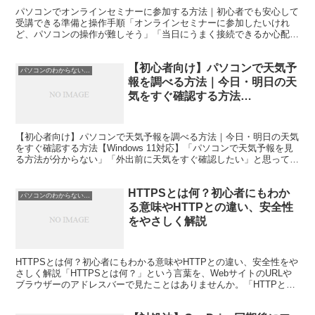
パソコンでオンラインセミナーに参加する方法｜初心者でも安心して
受講できる準備と操作手順「オンラインセミナーに参加したいけれ
ど、パソコンの操作が難しそう」「当日にうまく接続できるか心配」
と不安に感じていませんか。最近では、仕事の研修や資格講座...
【初心者向け】パソコンで天気予
パソコンのわからないこと解決
報を調べる方法｜今日・明日の天
気をすぐ確認する方法
【Windows 11対応】
【初心者向け】パソコンで天気予報を調べる方法｜今日・明日の天気
をすぐ確認する方法【Windows 11対応】「パソコンで天気予報を見
る方法が分からない」「外出前に天気をすぐ確認したい」と思ってい
ませんか。パソコンなら、大きな画面で今日や明日...
HTTPSとは何？初心者にもわか
パソコンのわからないこと解決
る意味やHTTPとの違い、安全性
をやさしく解説
HTTPSとは何？初心者にもわかる意味やHTTPとの違い、安全性をや
さしく解説「HTTPSとは何？」という言葉を、WebサイトのURLや
ブラウザーのアドレスバーで見たことはありませんか。「HTTPと何
が違うの？」「鍵マークが表示される理由は...