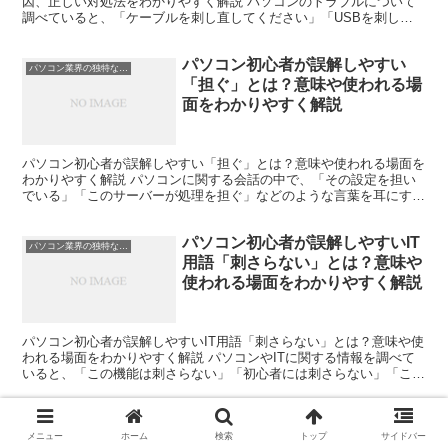
因、正しい対処法をわかりやすく解説 パソコンのトラブルについて
調べていると、「ケーブルを刺し直してください」「USBを刺し直
してみましょう」といった説明を見かけることがあります。...
パソコン初心者が誤解しやすい
パソコン業界の独特な言い回し
「担ぐ」とは？意味や使われる場
面をわかりやすく解説
パソコン初心者が誤解しやすい「担ぐ」とは？意味や使われる場面を
わかりやすく解説 パソコンに関する会話の中で、「その設定を担い
でいる」「このサーバーが処理を担ぐ」などのような言葉を耳にする
と、「何を担ぐのだろう」と疑問に思う方も多いのではない...
パソコン初心者が誤解しやすいIT
パソコン業界の独特な言い回し
用語「刺さらない」とは？意味や
使われる場面をわかりやすく解説
パソコン初心者が誤解しやすいIT用語「刺さらない」とは？意味や使
われる場面をわかりやすく解説 パソコンやITに関する情報を調べて
いると、「この機能は刺さらない」「初心者には刺さらない」「この
説明は刺さらなかった」などの表現を見かけることがあ...
パソコン初心者が誤解しやすい
パソコン業界の独特な言い回し
メニュー
ホーム
検索
トップ
サイドバー
「ディスクが詰まる」とは？意