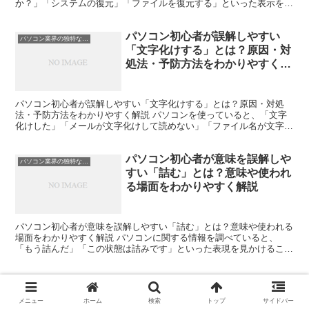
か？」「システムの復元」「ファイルを復元する」といった表示を見
ることがあります。 しかし初心者の方の中には、「復元って...
パソコン初心者が誤解しやすい
パソコン業界の独特な言い回し
「文字化けする」とは？原因・対
処法・予防方法をわかりやすく解
説
パソコン初心者が誤解しやすい「文字化けする」とは？原因・対処
法・予防方法をわかりやすく解説 パソコンを使っていると、「文字
化けした」「メールが文字化けして読めない」「ファイル名が文字化
けしている」といった話を耳にすることがあります。 しかし...
パソコン初心者が意味を誤解しや
パソコン業界の独特な言い回し
すい「詰む」とは？意味や使われ
る場面をわかりやすく解説
パソコン初心者が意味を誤解しやすい「詰む」とは？意味や使われる
場面をわかりやすく解説 パソコンに関する情報を調べていると、
「もう詰んだ」「この状態は詰みです」といった表現を見かけること
があります。 初心者の方の中には、「詰む」という言葉を見...
メニュー
ホーム
検索
トップ
サイドバー