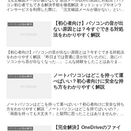
【注文確認メールが届かない】迷惑メール以外の原因と対処法｜パソ
コン初心者でもできる解決手順を徹底解説 ネットショップやオンラ
インサービスを利用した際に、「注文確認メールが届かない」という
トラブルを経験したことはありませんか。 購入手続きは完...
【初心者向け】パソコンの音が出
パソコンお悩み解決
ない原因とは？今すぐできる対処
法をわかりやすく解説
【初心者向け】パソコンの音が出ない原因とは？今すぐできる対処法
をわかりやすく解説 「昨日までは普通に音が出ていたのに、急にパ
ソコンから音が出なくなった…」 こんな経験をしたことはありませ
んか？ 動画を見ようとしても無音。Zoom会議で相手の...
ノートパソコンはどこを持って運
パソコンお悩み解決
べばいい？初心者向けに安全な持
ち方をわかりやすく解説
ノートパソコンはどこを持って運べばいい？初心者向けに安全な持ち
方をわかりやすく解説「ノートパソコンはどこを持てばいいの？」
「画面を持っても大丈夫？」と疑問に思ったことはありませんか。ノ
ートパソコンは持ち運べるように作られていますが、持ち方を...
【完全解決】OneDriveのファイ
パソコンお悩み解決