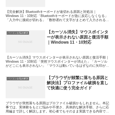
【完全解決】Bluetoothキーボードが途切れる原因と対処法｜
Windows 11・10対応「Bluetoothキーボードが急に反応しなくなる」
「入力中に接続が切れる」「数秒遅れて文字がまとめて入力される」
と困っていませんか。Blueto...
【カーソル消失】マウスポインタ
パソコンお悩み解決
ーが表示されない原因と復活手順
｜Windows 11・10対応
【カーソル消失】マウスポインターが表示されない原因と復活手順｜
Windows 11・10対応「突然マウスポインターが消えた」「カーソル
がどこにも表示されない」「マウスは動いているはずなのに矢印が見
えない」と困っていませんか。マウスポインター...
【ブラウザが頻繁に落ちる原因と
パソコンお悩み解決
解決法】プロファイル破損を直し
て快適に使う完全ガイド
ブラウザが突然落ちる原因はプロファイル破損かもしれません。本記
事では、実体験をもとに悩みや不便さ、具体的な解決手順、さらに応
用編まで詳しく解説します。初心者でもそのまま実践できる内容で