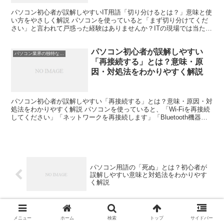
パソコン初心者が誤解しやすいIT用語「切り分けるとは？」意味と使
い方をやさしく解説 パソコンを使っていると「まず切り分けてくだ
さい」と言われて戸惑った経験はありませんか？ITの現場では当たり
前のように使われる言葉ですが、初心者にとっては非常...
パソコン初心者が誤解しやすい
パソコン業界の独特な言い回し
「再接続する」とは？意味・原
因・対処法をわかりやすく解説
パソコン初心者が誤解しやすい「再接続する」とは？意味・原因・対
処法をわかりやすく解説 パソコンを使っていると、「Wi-Fiを再接続
してください」「ネットワークを再接続します」「Bluetooth機器を
再接続してください」などのメッセージを見...
パソコン用語の「死ぬ」とは？初心者が
誤解しやすい意味と対処法をわかりやす
く解説
パソコン初心者が誤解しやすいIT用語
メニュー
ホーム
検索
トップ
サイドバー
「飛ぶ」とは？意味や原因・対処法をわ