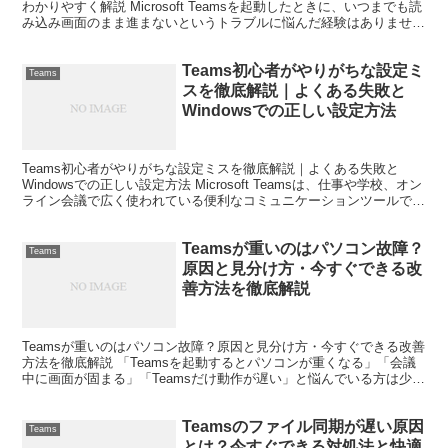
わかりやすく解説 Microsoft Teamsを起動したときに、いつまでも読
み込み画面のまま進まないというトラブルに悩んだ経験はありません
か。 仕事や学校のオンライン会議が...
Teams初心者がやりがちな設定ミ
Teams
スを徹底解説｜よくある失敗と
Windowsでの正しい設定方法
Teams初心者がやりがちな設定ミスを徹底解説｜よくある失敗と
Windowsでの正しい設定方法 Microsoft Teamsは、仕事や学校、オン
ライン会議で広く使われている便利なコミュニケーションツールで
す。しかし、初めて使う方やパソコン...
Teamsが重いのはパソコン故障？
Teams
原因と見分け方・今すぐできる改
善方法を徹底解説
Teamsが重いのはパソコン故障？原因と見分け方・今すぐできる改善
方法を徹底解説 「Teamsを起動するとパソコンが重くなる」「会議
中に画面が固まる」「Teamsだけ動作が遅い」と悩んでいる方は少な
くありません。 特に仕事中にTeamsが重...
Teamsのファイル同期が遅い原因
Teams
とは？今すぐできる対処法と快適