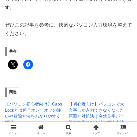
す。
ぜひこの記事を参考に、快適なパソコン入力環境を整えて
ください。
共有:
関連
【パソコン初心者向け】Caps
【初心者向け】パソコンで大
Lockとは何？オン・オフの違
文字しか入力できなくなった
いや解除方法をわかりやすく
原因と対処法｜突然英字が全
解説
部大文字になる時の解決方法
2019年7月21日
2020年12月6日
メニュー
ホーム
検索
トップ
サイドバー
パソコンお悩み解決
入力