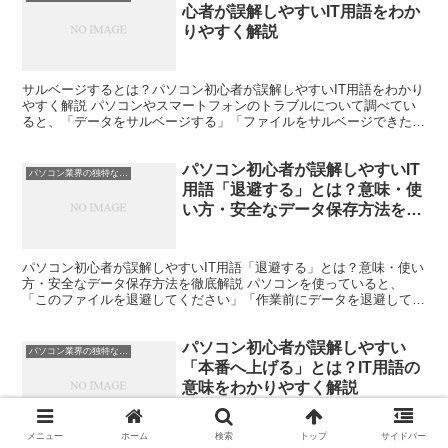
心者が誤解しやすいIT用語をわか
りやすく解説
サルベージするとは？パソコン初心者が誤解しやすいIT用語をわかり
やすく解説 パソコンやスマートフォンのトラブルについて調べてい
ると、「データをサルベージする」「ファイルをサルベージできた」
といった表現を見かけることがあります。 しかし、IT...
パソコン初心者が誤解しやすいIT
パソコン業界の独特な言い回し
用語「退避する」とは？意味・使
い方・安全なデータ保存方法を徹
底解説
パソコン初心者が誤解しやすいIT用語「退避する」とは？意味・使い
方・安全なデータ保存方法を徹底解説 パソコンを使っていると、
「このファイルを退避してください」「作業前にデータを退避してお
きましょう」という言葉を見たり聞いたりすることがありま...
パソコン初心者が誤解しやすい
パソコン業界の独特な言い回し
「本番へ上げる」とは？IT用語の
意味をわかりやすく解説
メニュー
ホーム
検索
トップ
サイドバー
パソコン初心者が誤解しやすい「本番へ上げる」とは？IT用語の意味