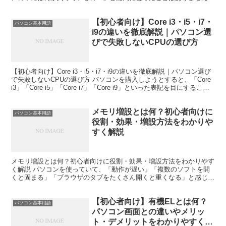
か。 文章を作成したり、インターネットを見たり、動画を視...
【初心者向け】Core i3・i5・i7・
パソコン基本用語
i9の違いを徹底解説｜パソコン選
びで失敗しないCPUの選び方
【初心者向け】Core i3・i5・i7・i9の違いを徹底解説｜パソコン選び
で失敗しないCPUの選び方 パソコンを購入しようとすると、「Core
i3」「Core i5」「Core i7」「Core i9」といった表記を目にすること
がありま...
メモリ増設とは何？初心者向けに
パソコン基本用語
役割・効果・増設方法をわかりや
すく解説
メモリ増設とは何？初心者向けに役割・効果・増設方法をわかりやす
く解説 パソコンを使っていて、「動作が遅い」「複数のソフトを開
くと固まる」「ブラウザのタブをたくさん開くと重くなる」と感じた
ことはありませんか。 そのような症状の原因のひとつが、...
【初心者向け】有機ELとは何？
パソコン基本用語
パソコン画面との違いやメリッ
ト・デメリットをわかりやすく解