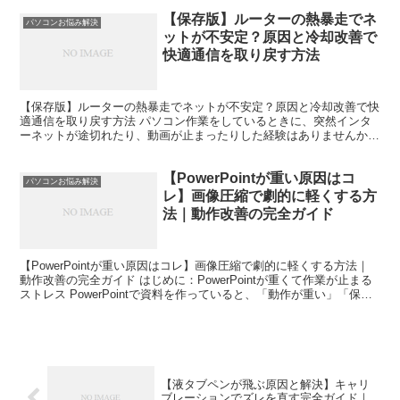
【保存版】ルーターの熱暴走でネ
パソコンお悩み解決
ットが不安定？原因と冷却改善で
快適通信を取り戻す方法
【保存版】ルーターの熱暴走でネットが不安定？原因と冷却改善で快
適通信を取り戻す方法 パソコン作業をしているときに、突然インタ
ーネットが途切れたり、動画が止まったりした経験はありませんか。
再起動すれば一時的に直るものの、しばらくするとまた同じ...
【PowerPointが重い原因はコ
パソコンお悩み解決
レ】画像圧縮で劇的に軽くする方
法｜動作改善の完全ガイド
【PowerPointが重い原因はコレ】画像圧縮で劇的に軽くする方法｜
動作改善の完全ガイド はじめに：PowerPointが重くて作業が止まる
ストレス PowerPointで資料を作っていると、「動作が重い」「保存
に時間がかかる」「スクロー...
【液タブペンが飛ぶ原因と解決】キャリ
ブレーションでズレを直す完全ガイド｜