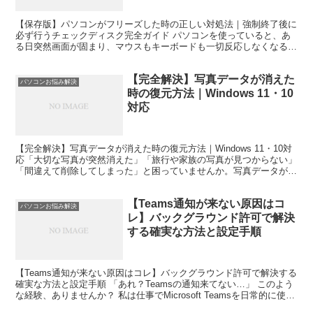
【保存版】パソコンがフリーズした時の正しい対処法｜強制終了後に
必ず行うチェックディスク完全ガイド パソコンを使っていると、あ
る日突然画面が固まり、マウスもキーボードも一切反応しなくなる
「フリーズ」に遭遇することがあります。仕事中やブログ執筆...
【完全解決】写真データが消えた
パソコンお悩み解決
時の復元方法｜Windows 11・10
対応
【完全解決】写真データが消えた時の復元方法｜Windows 11・10対
応「大切な写真が突然消えた」「旅行や家族の写真が見つからない」
「間違えて削除してしまった」と困っていませんか。写真データが消
えても、必ずしも完全に削除されたわけではあり...
【Teams通知が来ない原因はコ
パソコンお悩み解決
レ】バックグラウンド許可で解決
する確実な方法と設定手順
【Teams通知が来ない原因はコレ】バックグラウンド許可で解決する
確実な方法と設定手順 「あれ？Teamsの通知来てない…」 このよう
な経験、ありませんか？ 私は仕事でMicrosoft Teamsを日常的に使っ
ているのですが、ある日突然、...