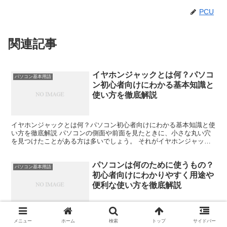
PCU
関連記事
イヤホンジャックとは何？パソコ
パソコン基本用語
ン初心者向けにわかる基本知識と
使い方を徹底解説
イヤホンジャックとは何？パソコン初心者向けにわかる基本知識と使
い方を徹底解説 パソコンの側面や前面を見たときに、小さな丸い穴
を見つけたことがある方は多いでしょう。 それがイヤホンジャック
です。 「イヤホンを挿したのに音が出ない」「マイクが使...
パソコンは何のために使うもの？
パソコン基本用語
初心者向けにわかりやすく用途や
便利な使い方を徹底解説
パソコンは何のために使うもの？初心者向けにわかりやすく用途や便
メニュー
ホーム
検索
トップ
サイドバー
利な使い方を徹底解説 「パソコンを買ったけれど何に使えばいいの