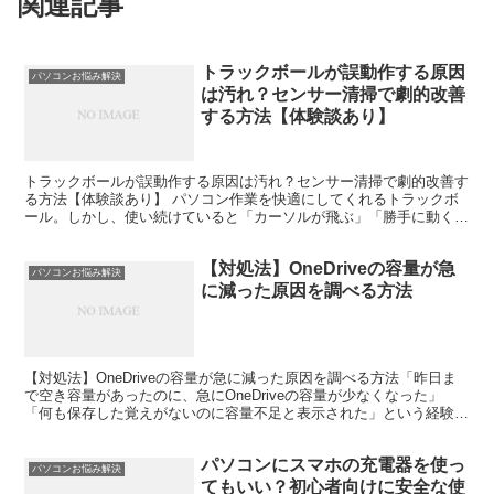
関連記事
トラックボールが誤動作する原因
パソコンお悩み解決
は汚れ？センサー清掃で劇的改善
する方法【体験談あり】
トラックボールが誤動作する原因は汚れ？センサー清掃で劇的改善す
る方法【体験談あり】 パソコン作業を快適にしてくれるトラックボ
ール。しかし、使い続けていると「カーソルが飛ぶ」「勝手に動く」
「細かい操作ができない」といった誤動作に悩まされること...
【対処法】OneDriveの容量が急
パソコンお悩み解決
に減った原因を調べる方法
【対処法】OneDriveの容量が急に減った原因を調べる方法「昨日ま
で空き容量があったのに、急にOneDriveの容量が少なくなった」
「何も保存した覚えがないのに容量不足と表示された」という経験は
ありませんか。OneDriveの容量が急に減...
パソコンにスマホの充電器を使っ
パソコンお悩み解決
てもいい？初心者向けに安全な使