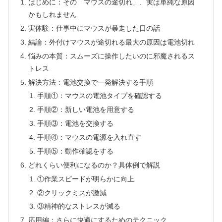
はじめに：その「マウスの途切れ」、実は単純な原因
かもしれません
実体験：仕事中にマウスが暴走した日の話
結論：外付けマウスが途切れる最大の原因は電池切れ
悩みの本質：スムーズに操作したいのに邪魔されるス
トレス
解決方法：電池交換で一発解決する手順
手順①：マウスの電池タイプを確認する
手順②：新しい電池を用意する
手順③：電池を交換する
手順④：マウスの電源を入れ直す
手順⑤：動作確認をする
どれくらい便利になるのか？具体例で解説
①作業スピードが明らかに向上
②クリックミスが激減
③精神的なストレスが減る
応用編：さらに快適にするためのテクニック