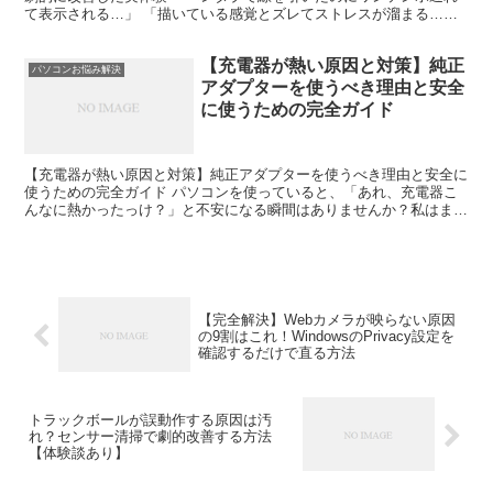
て表示される…」 「描いている感覚とズレてストレスが溜まる…」
こういったペンタブの遅延問題に悩んでいる方は非常に多...
【充電器が熱い原因と対策】純正
パソコンお悩み解決
アダプターを使うべき理由と安全
に使うための完全ガイド
【充電器が熱い原因と対策】純正アダプターを使うべき理由と安全に
使うための完全ガイド パソコンを使っていると、「あれ、充電器こ
んなに熱かったっけ？」と不安になる瞬間はありませんか？私はまさ
にその経験をしました。触れないほどではないけれど、じん...
【完全解決】Webカメラが映らない原因
の9割はこれ！WindowsのPrivacy設定を
確認するだけで直る方法
トラックボールが誤動作する原因は汚
れ？センサー清掃で劇的改善する方法
【体験談あり】