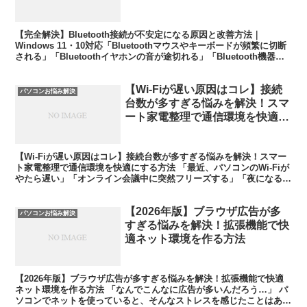
【完全解決】Bluetooth接続が不安定になる原因と改善方法｜
Windows 11・10対応「Bluetoothマウスやキーボードが頻繁に切断
される」「Bluetoothイヤホンの音が途切れる」「Bluetooth機器が
突然接続できなくな...
【Wi-Fiが遅い原因はコレ】接続
パソコンお悩み解決
台数が多すぎる悩みを解決！スマ
ート家電整理で通信環境を快適に
する方法
【Wi-Fiが遅い原因はコレ】接続台数が多すぎる悩みを解決！スマー
ト家電整理で通信環境を快適にする方法 「最近、パソコンのWi-Fiが
やたら遅い」「オンライン会議中に突然フリーズする」「夜になると
ネットが不安定になる」――こんな悩みを感じた...
【2026年版】ブラウザ広告が多
パソコンお悩み解決
すぎる悩みを解決！拡張機能で快
適ネット環境を作る方法
【2026年版】ブラウザ広告が多すぎる悩みを解決！拡張機能で快適
ネット環境を作る方法 「なんでこんなに広告が多いんだろう…」 パ
ソコンでネットを使っていると、そんなストレスを感じたことはあり