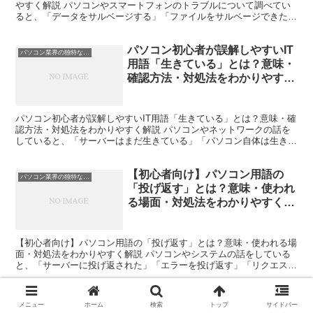
やすく解説 パソコンやスマートフォンのトラブルについて調べてい
ると、「データをサルベージする」「ファイルをサルベージできた」
といった表現を見かけることがあります。 しかし、IT...
パソコン初心者が誤解しやすいIT
パソコン業界の独特な言い回し
用語「生きている」とは？意味・
確認方法・対処法をわかりやすく
解説
パソコン初心者が誤解しやすいIT用語「生きている」とは？意味・確
認方法・対処法をわかりやすく解説 パソコンやネットワークの話を
していると、「サーバーはまだ生きている」「パソコン自体は生きて
いる」「回線は生きているようだ」といった表現を耳にす...
【初心者向け】パソコン用語の
パソコン業界の独特な言い回し
「投げ返す」とは？意味・使われ
る場面・対処法をわかりやすく解
説
【初心者向け】パソコン用語の「投げ返す」とは？意味・使われる場
面・対処法をわかりやすく解説 パソコンやシステムの話をしている
と、「サーバーに投げ返された」「エラーを投げ返す」「リクエスト
を投げ返す」といった表現を耳にすることがあります。 日...
メニュー
ホーム
検索
トップ
サイドバー