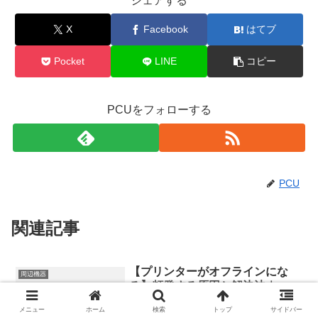
シェアする
X
Facebook
はてブ
Pocket
LINE
コピー
PCUをフォローする
PCU
関連記事
【プリンターがオフラインにな
周辺機器
る】頻発する原因と解決法｜
Windowsで今すぐ試せる対処法
メニュー
ホーム
検索
トップ
サイドバー
を徹底解説