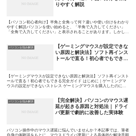
りやすく解説
【パソコン初心者向け】半角と全角って何？違いや使い分けをわかり
やすく解説パソコンを使い始めると、「半角で入力してください」
「全角で入力してください」と表示されることがあります。しかし、
「半角と全角って何が違うの？」「どうやって切り替えるの？...
【ゲーミングマウスが設定できな
パソコンお悩み解決
い原因と解決法】ソフト再インス
トールで直る！初心者でもできる
完全ガイド
【ゲーミングマウスが設定できない原因と解決法】ソフト再インスト
ールで直る！初心者でもできる完全ガイド はじめに｜ゲーミングマ
ウスの設定ができないストレス ゲーミングマウスを購入したのに、
「ボタン割り当てができない」「感度（DPI）が変わらな...
【完全解決】パソコンのマウス遅
パソコンお悩み解決
延が起きる原因と対処法｜ドライ
バ更新で劇的に改善した実体験
パソコン操作中のマウス遅延に悩んでいませんか？本記事では、筆者
自身の体験談をもとに、マウスドライバ更新による具体的な解決手順