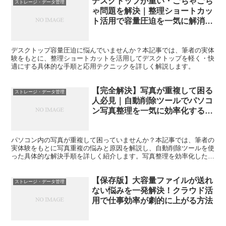
デスクトップが重い・ごちゃごち
ストレージ・データ管理
ゃ問題を解決｜整理ショートカッ
ト活用で容量圧迫を一気に解消す
る方法
デスクトップ容量圧迫に悩んでいませんか？本記事では、筆者の実体
験をもとに、整理ショートカットを活用してデスクトップを軽く・快
適にする具体的な手順と応用テクニックを詳しく解説します。
【完全解決】写真が重複して困る
ストレージ・データ管理
人必見｜自動削除ツールでパソコ
ン写真整理を一気に効率化する方
法
パソコン内の写真が重複して困っていませんか？本記事では、筆者の
実体験をもとに写真重複の悩みと原因を解説し、自動削除ツールを使
った具体的な解決手順を詳しく紹介します。写真整理を効率化したい
方必見です。
【保存版】大容量ファイルが送れ
ストレージ・データ管理
ない悩みを一発解決！クラウド活
用で仕事効率が劇的に上がる方法