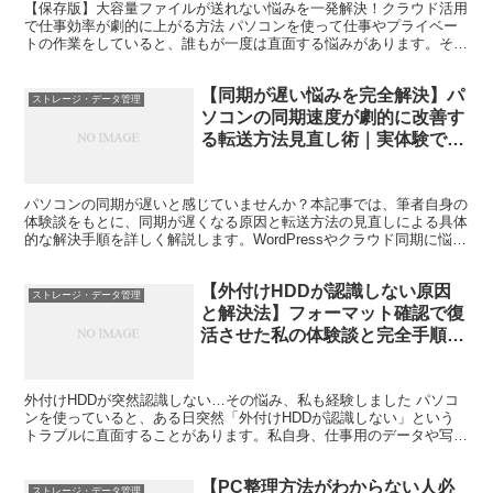
【保存版】大容量ファイルが送れない悩みを一発解決！クラウド活用
で仕事効率が劇的に上がる方法 パソコンを使って仕事やプライベー
トの作業をしていると、誰もが一度は直面する悩みがあります。それ
が「大容量ファイルが送れない問題」です。動画、写真、資...
【同期が遅い悩みを完全解決】パ
ストレージ・データ管理
ソコンの同期速度が劇的に改善す
る転送方法見直し術｜実体験でわ
かる対処法
パソコンの同期が遅いと感じていませんか？本記事では、筆者自身の
体験談をもとに、同期が遅くなる原因と転送方法の見直しによる具体
的な解決手順を詳しく解説します。WordPressやクラウド同期に悩む
方必見です。
【外付けHDDが認識しない原因
ストレージ・データ管理
と解決法】フォーマット確認で復
活させた私の体験談と完全手順ガ
イド
外付けHDDが突然認識しない…その悩み、私も経験しました パソコ
ンを使っていると、ある日突然「外付けHDDが認識しない」という
トラブルに直面することがあります。私自身、仕事用のデータや写
真、動画のバックアップを外付けHDDに保存していたため...
【PC整理方法がわからない人必
ストレージ・データ管理