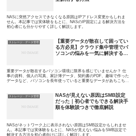
NASに突然アクセスできなくなる原因はIPアドレス変更かもしれま
せん。本記事では実体験をもとに、NASのIP固定による解決方法を
初心者にも分かりやすく詳しく解説します。
【重要データが散在して困ってい
ストレージ・データ管理
る方必見】クラウド集中管理でパ
ソコンの悩みを一気に解決する方
法
重要データが散在するパソコン環境に限界を感じていませんか？ 仕
事の資料、個人の写真、家計簿データ、契約書のPDF、趣味で作った
データなど、パソコンを長年使っていると重要なデータがあちこちに
散在してしまいます。デスクトップ、ドキュメント、US...
NASが見えない原因はSMB設定
ストレージ・データ管理
だった｜初心者でもできる解決手
順を体験談つきで徹底解説
NASがネットワーク上に表示されない原因はSMB設定かもしれませ
ん。本記事では実体験をもとに、NASが見えない悩みをSMB設定で
解決する方法を初心者向けに詳しく解説します。