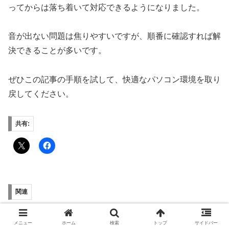
ってからは落ち着いて対応できるようになりました。
音が出ない問題は焦りやすいですが、順番に確認すれば解
決できることが多いです。
ぜひこの記事の手順を試して、快適なパソコン環境を取り
戻してください。
共有:
関連
【2026年版】Discordで相手
【Zoomだけ音が聞こえな
の声が聞こえない原因と対処
い】原因と対処法を初心者向
メニュー
ホーム
検索
トップ
サイドバー