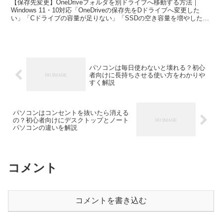
【保存先変更】OneDriveフォルダを別ドライブへ移動する方法｜
Windows 11・10対応「OneDriveの保存先をDドライブへ変更した
い」「Cドライブの容量が足りない」「SSDの空き容量を増やした
い」と困っていませんか。OneDr...
パソコンは毎日使わないと壊れる？初心
者向けに長持ちさせる使い方をわかりや
すく解説
パソコンはコンセントを抜いたら消える
の？初心者向けにデスクトップとノート
パソコンの違いを解説
コメント
コメントを書き込む