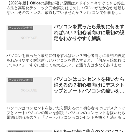
【2026年版】Officeの起動が遅い原因はアドイン？今すぐできる停止
方法と高速化テクニック完全解説 はじめに：Officeがなかなか起動し
ない…そのストレス、放置していませんか？ パソコンで仕事をして
いると、「WordやExcelの起動...
パソコンを買ったら最初に何をす
パソコンお悩み解決
ればいい？初心者向けに最初の設
定をわかりやすく解説
パソコンを買ったら最初に何をすればいい？初心者向けに最初の設定
をわかりやすく解説新しいパソコンを購入すると、「何から始めれば
いいの？」「すぐに使っても大丈夫？」と迷う方は少なくありませ
ん。最近のWindows 11搭載パソコンは初期設定が簡...
パソコンはコンセントを抜いたら
パソコンお悩み解決
消えるの？初心者向けにデスクト
ップとノートパソコンの違いを解
説
パソコンはコンセントを抜いたら消えるの？初心者向けにデスクトッ
プとノートパソコンの違いを解説「パソコンのコンセントを抜いたら
電源は切れるの？」「ノートパソコンもコンセントを抜くと消える
の？」と疑問に思ったことはありませんか。実は、デスクトッ...
Escキーは何に使うの？パソコン