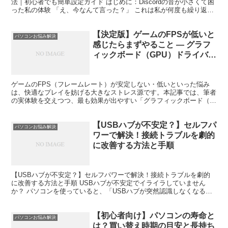
法｜初心者でも簡単設定ガイド はじめに：Discordの音が小さくて困
った私の体験 「え、今なんて言った？」 これは私が何度も繰り返し
ていた言葉です。 友人とDiscord...
【決定版】ゲームのFPSが低いと
パソコンお悩み解決
感じたらまずやること — グラフ
ィックボード（GPU）ドライバ更
新で劇的改善
ゲームのFPS（フレームレート）が安定しない・低いといった悩み
は、快適なプレイを妨げる大きなストレス源です。本記事では、筆者
の実体験を交えつつ、最も効果が出やすい「グラフィックボード（グ
ラボ）ドライバの更新」にフォーカスして、具体的な手順・...
【USBハブが不安定？】セルフパ
パソコンお悩み解決
ワーで解決！接続トラブルを劇的
に改善する方法と手順
【USBハブが不安定？】セルフパワーで解決！接続トラブルを劇的
に改善する方法と手順 USBハブが不安定でイライラしていません
か？ パソコンを使っていると、「USBハブが突然認識しなくなる」
「接続した機器が勝手に切断される」といったトラブルに...
【初心者向け】パソコンの寿命と
パソコンお悩み解決
は？買い替え時期の目安と長持ち