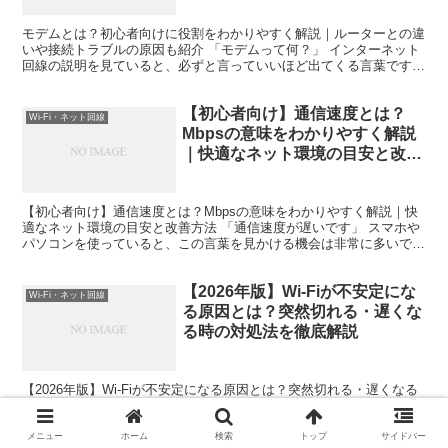
モデムとは？初心者向けに役割をわかりやすく解説｜ルーターとの違
いや接続トラブルの原因も紹介 「モデムって何？」 インターネット
回線の説明を見ていると、必ずと言っていいほど出てくる言葉です
が、初心者にはかなりわかりにくい用語です。 私自身、最...
【初心者向け】通信速度とは？
Wi-Fi・ネット回線
Mbpsの意味をわかりやすく解説
｜快適なネット環境の目安と改善
方法
【初心者向け】通信速度とは？Mbpsの意味をわかりやすく解説｜快
適なネット環境の目安と改善方法 「通信速度が遅いです」 スマホや
パソコンを使っていると、この言葉を見かける機会は非常に多いで
す。しかし実際には、「通信速度ってそもそも何？」「M...
【2026年版】Wi-Fiが不安定にな
Wi-Fi・ネット回線
る原因とは？突然切れる・遅くな
る時の対処法を徹底解説
【2026年版】Wi-Fiが不安定になる原因とは？突然切れる・遅くなる
時の対処法を徹底解説 「さっきまで普通につながっていたのに急に
Wi-Fiが切れる」 「オンライン会議中に何度も接続が途切れる」 「動
画が止まる、ゲームがラグい、ページが開...
メニュー
ホーム
検索
トップ
サイドバー