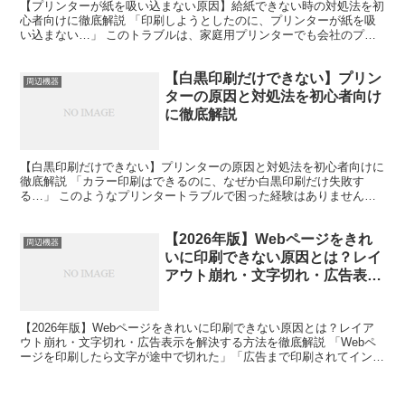
【プリンターが紙を吸い込まない原因】給紙できない時の対処法を初
心者向けに徹底解説 「印刷しようとしたのに、プリンターが紙を吸
い込まない…」 このトラブルは、家庭用プリンターでも会社のプリ
ンターでも非常によく起こります。しかも、急いでいる時に...
【白黒印刷だけできない】プリン
周辺機器
ターの原因と対処法を初心者向け
に徹底解説
【白黒印刷だけできない】プリンターの原因と対処法を初心者向けに
徹底解説 「カラー印刷はできるのに、なぜか白黒印刷だけ失敗す
る…」 このようなプリンタートラブルで困った経験はありません
か？ 仕事の書類や学校提出用の資料、自治体への提出書類など...
【2026年版】Webページをきれ
周辺機器
いに印刷できない原因とは？レイ
アウト崩れ・文字切れ・広告表示
を解決する方法を徹底解説
【2026年版】Webページをきれいに印刷できない原因とは？レイア
ウト崩れ・文字切れ・広告表示を解決する方法を徹底解説 「Webペ
ージを印刷したら文字が途中で切れた」「広告まで印刷されてインク
が無駄になった」「画面ではきれいなのに紙にすると...