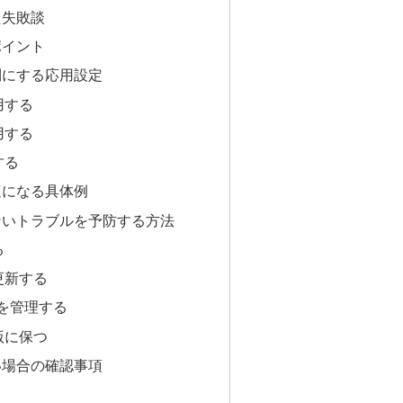
た失敗談
ポイント
利にする応用設定
用する
用する
する
適になる具体例
ないトラブルを予防する方法
る
更新する
ドを管理する
版に保つ
い場合の確認事項