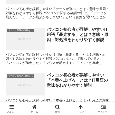
パソコン初心者が誤解しやすい「データが飛ぶ」とは？意味や原因・
対策をわかりやすく解説 パソコンに関する会話の中で、「データが
飛んだ」「データが飛ぶかもしれない」という言葉を聞いたことがあ
る人は多いでしょう。しかし、パソコン初心者の方の中には...
パソコン初心者が誤解しやすいIT
パソコン業界の独特な言い回し
用語「暴走する」とは？意味・原
因・対処法をわかりやすく解説
パソコン初心者が誤解しやすいIT用語「暴走する」とは？意味・原
因・対処法をわかりやすく解説 パソコンについて調べていると、
「パソコンが暴走した」「マウスが暴走する」「ソフトが暴走してい
る」といった表現を見かけることがあります。 しかし初心者...
パソコン初心者が誤解しやすい
パソコン業界の独特な言い回し
「本番へ上げる」とは？IT用語の
意味をわかりやすく解説
パソコン初心者が誤解しやすい「本番へ上げる」とは？IT用語の意味
をわかりやすく解説プログラミングやWeb制作の現場では、「本番へ
上げる」「修正内容を本番へ上げます」「今日の夜に本番へ上げる予
メニュー
ホーム
検索
トップ
サイドバー
定です」といった表現をよく耳にします。「上げる」と...