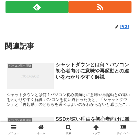
PCU
関連記事
シャットダウンとは何？パソコン
パソコン基本用語
初心者向けに意味や再起動との違
いをわかりやすく解説
シャットダウンとは何？パソコン初心者向けに意味や再起動との違い
をわかりやすく解説 パソコンを使い終わったあと、「シャットダウ
ン」と「再起動」のどちらを選べばよいのかわからないと感じたこと
はありませんか。 特にパソコン初心者の方は、シャットダ...
SSDが速い理由を初心者向けに徹
パソコン基本用語
底解説｜HDDとの違い・快適に
なる使い方・設定方法まで完全ガ
メニュー
ホーム
検索
トップ
サイドバー