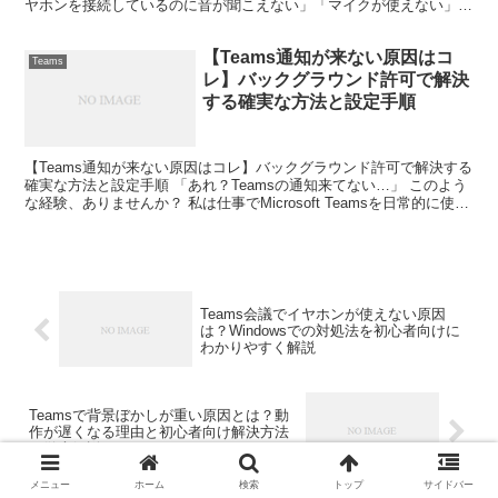
ヤホンを接続しているのに音が聞こえない」「マイクが使えない」
「スピーカーから音が出てしまう」と困った経...
【Teams通知が来ない原因はコ
Teams
レ】バックグラウンド許可で解決
する確実な方法と設定手順
【Teams通知が来ない原因はコレ】バックグラウンド許可で解決する
確実な方法と設定手順 「あれ？Teamsの通知来てない…」 このよう
な経験、ありませんか？ 私は仕事でMicrosoft Teamsを日常的に使っ
ているのですが、ある日突然、...
Teams会議でイヤホンが使えない原因
は？Windowsでの対処法を初心者向けに
わかりやすく解説
Teamsで背景ぼかしが重い原因とは？動
作が遅くなる理由と初心者向け解決方法
を徹底解説
メニュー
ホーム
検索
トップ
サイドバー