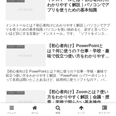
ソフト・アプリ
わかりやすく解説｜パソコンでア
プリを使うための基本知識
インストールとは？初心者向けにわかりやすく解説｜パソコンでアプ
リを使うための基本知識 パソコンを使い始めると、必ずと言ってい
いほど目にする言葉が「インストール」です。 「ソフトをインスト
ールしてください」「アプリをインストールしましょう」と...
【初心者向け】PowerPointと
ソフト・アプリ
は？何に使うの？仕事・学校・趣
味で役立つ使い方をわかりやすく
解説
【初心者向け】PowerPointとは？何に使うの？仕事・学校・趣味で
役立つ使い方をわかりやすく解説 「PowerPoint（パワーポイント）
って名前は聞いたことあるけど、結局何に使うソフトなの？」 パソ
コン初心者の方の中には、このように感...
【初心者向け】Zoomとは？使い
ソフト・アプリ
方をわかりやすく解説｜会議・授
業・面接で困らない基本操作
メニュー
ホーム
検索
トップ
サイドバー