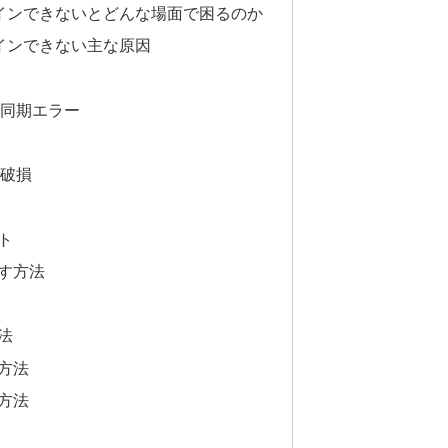
後にログインできないとどんな場面で困るのか
にログインできない主な原因
との同期エラー
合
の破損
常
ト
す方法
法
方法
方法