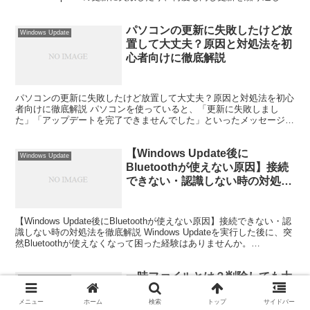
りすることがあります。 「更新...
パソコンの更新に失敗したけど放
Windows Update
置して大丈夫？原因と対処法を初
心者向けに徹底解説
パソコンの更新に失敗したけど放置して大丈夫？原因と対処法を初心
者向けに徹底解説 パソコンを使っていると、「更新に失敗しまし
た」「アップデートを完了できませんでした」といったメッセージが
表示されることがあります。更新が失敗しても普通にパソコン...
【Windows Update後に
Windows Update
Bluetoothが使えない原因】接続
できない・認識しない時の対処法
を徹底解説
【Windows Update後にBluetoothが使えない原因】接続できない・認
識しない時の対処法を徹底解説 Windows Updateを実行した後に、突
然Bluetoothが使えなくなって困った経験はありませんか。
Bluetoot...
一時ファイルとは？削除しても大
Windows Update
丈夫？安全な削除方法と容量不足
の解決策を初心者向けに解説
メニュー
ホーム
検索
トップ
サイドバー