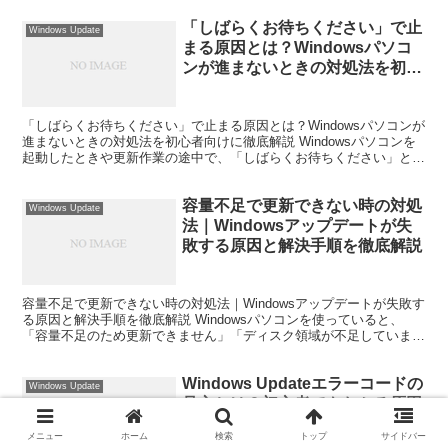
「しばらくお待ちください」で止
Windows Update
まる原因とは？Windowsパソコ
ンが進まないときの対処法を初心
者向けに徹底解説
「しばらくお待ちください」で止まる原因とは？Windowsパソコンが
進まないときの対処法を初心者向けに徹底解説 Windowsパソコンを
起動したときや更新作業の途中で、「しばらくお待ちください」とい
う画面のまま長時間進まなくなり、不安になっ...
容量不足で更新できない時の対処
Windows Update
法｜Windowsアップデートが失
敗する原因と解決手順を徹底解説
容量不足で更新できない時の対処法｜Windowsアップデートが失敗す
る原因と解決手順を徹底解説 Windowsパソコンを使っていると、
「容量不足のため更新できません」「ディスク領域が不足していま
す」と表示され、Windows Updateが...
Windows Updateエラーコードの
Windows Update
見方とは？初心者でもわかる原因
確認と解決方法を徹底解説
メニュー
ホーム
検索
トップ
サイドバー