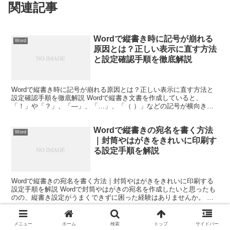
関連記事
Wordで縦書き時に記号が崩れる
Word
原因とは？正しい表示に直す方法
と設定確認手順を徹底解説
Wordで縦書き時に記号が崩れる原因とは？正しい表示に直す方法と
設定確認手順を徹底解説 Wordで縦書き文書を作成していると、
「！」や「？」、「―」、「…」、「（ ）」などの記号が横向きに
なったり、位置がずれたりして困った経験はないでしょう...
Wordで縦書きの宛名を書く方法
Word
｜封筒やはがきをきれいに印刷す
る設定手順を解説
Wordで縦書きの宛名を書く方法｜封筒やはがきをきれいに印刷する
設定手順を解説 Wordで封筒やはがきの宛名を作成したいと思ったも
のの、縦書き設定がうまくできずに困った経験はありませんか。 仕
事で取引先へ書類を送るときや、年賀状や案内状を作...
Wordで自動保存をオンにする方
Word
メニュー
ホーム
検索
トップ
サイドバー