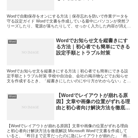
Wordで自動保存をオンにする方法｜保存忘れを防いで作業データを
守る設定ガイド Wordで文書を作成している最中にパソコンが突然フ
リーズしたり、電源が落ちたりして、せっかく入力した内容が消えて
しまった経験はありませんか。 実際に私も長文の資...
Wordでお知らせ文を縦書きにす
Word
る方法｜初心者でも簡単にできる
設定手順とトラブル対策
Wordでお知らせ文を縦書きにする方法｜初心者でも簡単にできる設
定手順とトラブル対策 学校や自治会、会社の掲示物などでお知らせ
文を作成するとき、「縦書きにしたいのにやり方がわからない」と困
った経験はありませんか。 Wordは文書作成ソフトと...
【Wordでレイアウトが崩れる原
Word
因】文章や画像の位置がずれる理
由と初心者向け解決方法を徹底解
説
【Wordでレイアウトが崩れる原因】文章や画像の位置がずれる理由
と初心者向け解決方法を徹底解説 Microsoft Wordで文書を作成して
いると、「昨日まで正常だったのに急にレイアウトが崩れた」「画像