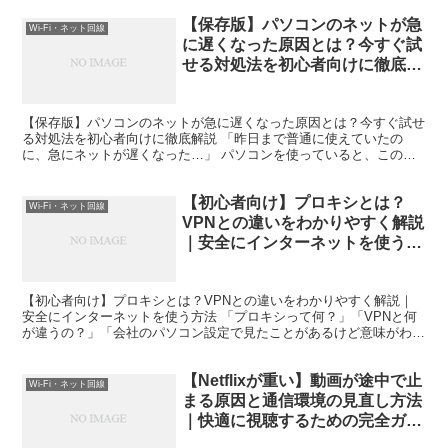
【保存版】パソコンのネットが急
Wi-Fi・ネット回線
に遅くなった原因とは？今すぐ試
せる対処法を初心者向けに徹底解
説
【保存版】パソコンのネットが急に遅くなった原因とは？今すぐ試せ
る対処法を初心者向けに徹底解説 「昨日まで普通に使えていたの
に、急にネットが遅くなった…」 パソコンを使っていると、このよ
うなトラブルに突然悩まされることがあります。Webページ...
【初心者向け】プロキシとは？
Wi-Fi・ネット回線
VPNとの違いをわかりやすく解説
｜安全にインターネットを使う方
法
【初心者向け】プロキシとは？VPNとの違いをわかりやすく解説｜
安全にインターネットを使う方法 「プロキシって何？」「VPNと何
が違うの？」「会社のパソコン設定で見たことがあるけど意味がわか
らない」――そんな疑問を持っている方は多いのではない...
【Netflixが重い】動画が途中で止
Wi-Fi・ネット回線
まる原因と通信環境の見直し方法
｜快適に視聴するための完全ガイ
ド