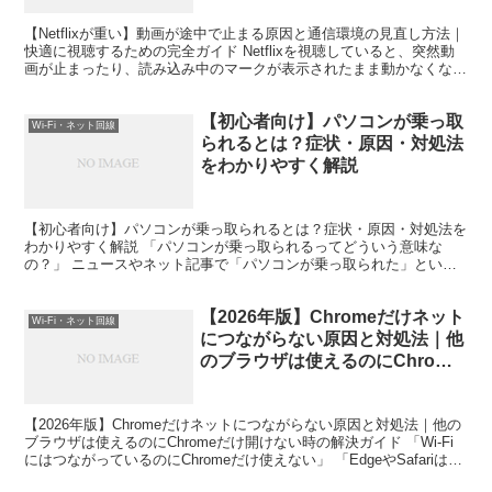
【Netflixが重い】動画が途中で止まる原因と通信環境の見直し方法｜
快適に視聴するための完全ガイド Netflixを視聴していると、突然動
画が止まったり、読み込み中のマークが表示されたまま動かなくなっ
たりすることがあります。 映画やドラマ...
【初心者向け】パソコンが乗っ取
Wi-Fi・ネット回線
られるとは？症状・原因・対処法
をわかりやすく解説
【初心者向け】パソコンが乗っ取られるとは？症状・原因・対処法を
わかりやすく解説 「パソコンが乗っ取られるってどういう意味な
の？」 ニュースやネット記事で「パソコンが乗っ取られた」という
言葉を見かけることがあります。しかし、パソコン初心者の方...
【2026年版】Chromeだけネット
Wi-Fi・ネット回線
につながらない原因と対処法｜他
のブラウザは使えるのにChrome
だけ開けない時の解決ガイド
【2026年版】Chromeだけネットにつながらない原因と対処法｜他の
ブラウザは使えるのにChromeだけ開けない時の解決ガイド 「Wi-Fi
にはつながっているのにChromeだけ使えない」 「EdgeやSafariは見
られるのにGoogl...