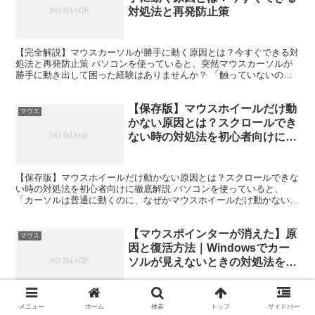
対処法と再発防止策
【完全解説】マウスカーソルが勝手に動く原因とは？今すぐできる対
処法と再発防止策 パソコンを使っていると、突然マウスカーソルが
勝手に動き出して困った経験はありませんか？ 「触っていないのに
カーソルが移動する」「クリックしていない場所が選択され...
【保存版】マウスホイールだけ動
マウス
かない原因とは？スクロールでき
ない時の対処法を初心者向けに徹
底解説
【保存版】マウスホイールだけ動かない原因とは？スクロールできな
い時の対処法を初心者向けに徹底解説 パソコンを使っていると、
「カーソルは普通に動くのに、なぜかマウスホイールだけ動かない」
というトラブルに遭遇することがあります。クリックは反応す...
【マウスポインターが消えた】原
マウス
因と復活方法｜Windowsでカー
ソルが見えないときの対処法を徹
底解説
【マウスポインターが消えた】原因と復活方法｜Windowsでカーソル
メニュー
ホーム
検索
トップ
サイドバー
が見えないときの対処法を徹底解説 パソコンを使っている最中に、