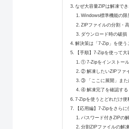
なぜ大容量ZIPは解凍で
Windows標準機能の限
ZIPファイルの分割・
ダウンロード時の破損
解決策は「7-Zip」を使う
【手順】7-Zipを使って
① 7-Zipをインストー
② 解凍したいZIPフ
③ 「ここに展開」ま
④ 解凍完了を確認する
7-Zipを使うとどれだけ
【応用編】7-Zipをさら
パスワード付きZIPの
分割ZIPファイルの解