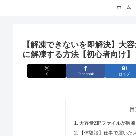
ホーム
【解凍できないを即解決】大容量Z
に解凍する方法【初心者向け】
X
Facebook
はてブ
目
大容量ZIPファイルが解
【体験談】仕事で届いた大