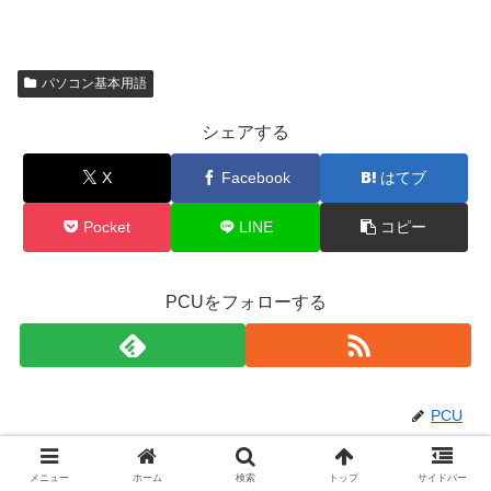
パソコン基本用語
シェアする
X
Facebook
はてブ
Pocket
LINE
コピー
PCUをフォローする
PCU
関連記事
メニュー
ホーム
検索
トップ
サイドバー