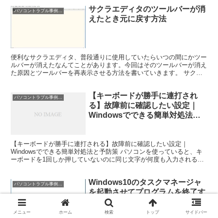
サクラエディタのツールバーが消
パソコントラブル事例と対処
えたとき元に戻す方法
便利なサクラエディタ、普段通りに使用していたらいつの間にかツー
ルバーが消えたなんてことがあります。今回はそのツールバーが消え
た原因とツールバーを再表示させる方法を書いていきます。 サクラ
エディタのツールバーを表示する方法 まずツールバーは下...
【キーボードが勝手に連打され
パソコントラブル事例と対処
る】故障前に確認したい設定｜
Windowsでできる簡単対処法と
予防策
【キーボードが勝手に連打される】故障前に確認したい設定｜
Windowsでできる簡単対処法と予防策 パソコンを使っていると、キ
ーボードを1回しか押していないのに同じ文字が何度も入力されるこ
とがあります。 例えば「あ」と入力したつもりが「あああ...
Windows10のタスクマネージャ
パソコントラブル事例と対処
を起動させてプログラムを終了す
る(ショートカットキーと表示方
法)
メニュー
ホーム
検索
トップ
サイドバー