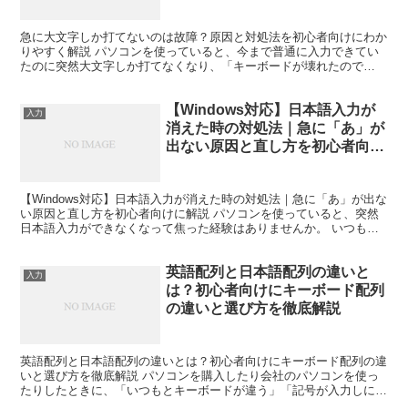
急に大文字しか打てないのは故障？原因と対処法を初心者向けにわか
りやすく解説 パソコンを使っていると、今まで普通に入力できてい
たのに突然大文字しか打てなくなり、「キーボードが壊れたので
は？」と不安になることがあります。 特にパスワード入力やメ...
【Windows対応】日本語入力が
入力
消えた時の対処法｜急に「あ」が
出ない原因と直し方を初心者向け
に解説
【Windows対応】日本語入力が消えた時の対処法｜急に「あ」が出な
い原因と直し方を初心者向けに解説 パソコンを使っていると、突然
日本語入力ができなくなって焦った経験はありませんか。 いつも通
り文字を打とうと思ったら、ひらがなが入力できずア...
英語配列と日本語配列の違いと
入力
は？初心者向けにキーボード配列
の違いと選び方を徹底解説
英語配列と日本語配列の違いとは？初心者向けにキーボード配列の違
いと選び方を徹底解説 パソコンを購入したり会社のパソコンを使っ
たりしたときに、「いつもとキーボードが違う」「記号が入力しにく
い」「@マークの場所がわからない」と困った経験はないで...