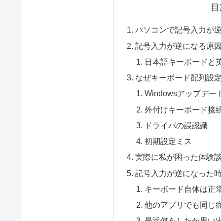
目
パソコンで記号入力が
記号入力が逆になる原
日本語キーボードと
なぜキーボード配列設
Windowsアップデ
外付けキーボード接
ドライバの誤認識
初期設定ミス
実際に私が困った体験
記号入力が逆になった
キーボード自体は正
他のアプリでも同じ
最近何をしたか思い