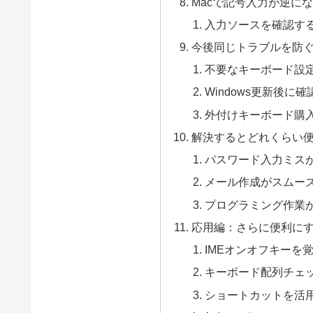
Macで記号入力が逆に
入力ソースを確認す
今後同じトラブルを防
不要なキーボード設
Windows更新後に
外付けキーボード購
解決するとどれくらい
パスワード入力ミス
メール作成がスムー
プログラミング作業
応用編：さらに便利に
IMEオンオフキーを
キーボード配列チェ
ショートカットを活