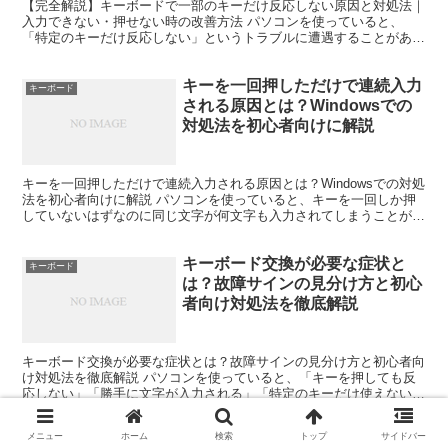
【完全解説】キーボードで一部のキーだけ反応しない原因と対処法｜
入力できない・押せない時の改善方法 パソコンを使っていると、
「特定のキーだけ反応しない」というトラブルに遭遇することがあり
ます。例えば、「Aだけ入力できない」「Enterキーが効...
キーを一回押しただけで連続入力
キーボード
される原因とは？Windowsでの
対処法を初心者向けに解説
キーを一回押しただけで連続入力される原因とは？Windowsでの対処
法を初心者向けに解説 パソコンを使っていると、キーを一回しか押
していないはずなのに同じ文字が何文字も入力されてしまうことがあ
ります。 例えば「a」を一回押しただけなのに「a...
キーボード交換が必要な症状と
キーボード
は？故障サインの見分け方と初心
者向け対処法を徹底解説
キーボード交換が必要な症状とは？故障サインの見分け方と初心者向
け対処法を徹底解説 パソコンを使っていると、「キーを押しても反
応しない」「勝手に文字が入力される」「特定のキーだけ使えない」
などのトラブルに遭遇することがあります。 このような症...
メニュー
ホーム
検索
トップ
サイドバー
【突然キーボードで文字が打てな
キーボード