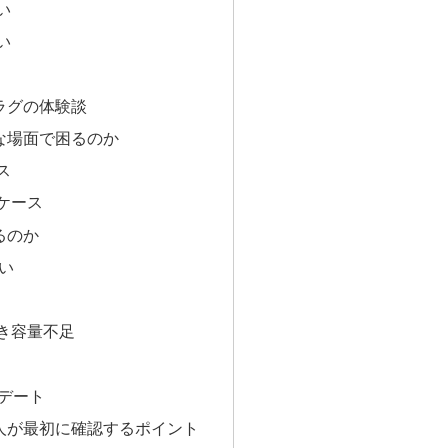
い
い
ラグの体験談
な場面で困るのか
ス
ケース
るのか
い
き容量不足
プデート
人が最初に確認するポイント