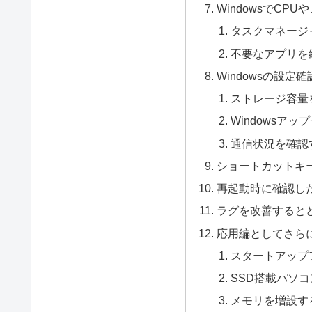
WindowsでCP
タスクマネージ
不要なアプリを
Windowsの設定
ストレージ容量
Windowsア
通信状況を確認
ショートカットキ
再起動時に確認し
ラグを改善すると
応用編としてさら
スタートアップ
SSD搭載パソ
メモリを増設す