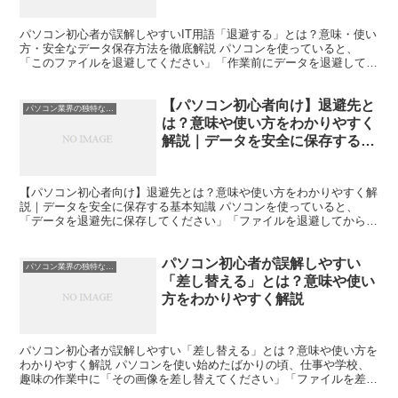
底解説
パソコン初心者が誤解しやすいIT用語「退避する」とは？意味・使い
方・安全なデータ保存方法を徹底解説 パソコンを使っていると、
「このファイルを退避してください」「作業前にデータを退避してお
きましょう」という言葉を見たり聞いたりすることがありま...
【パソコン初心者向け】退避先と
パソコン業界の独特な言い回し
は？意味や使い方をわかりやすく
解説｜データを安全に保存する基
本知識
【パソコン初心者向け】退避先とは？意味や使い方をわかりやすく解
説｜データを安全に保存する基本知識 パソコンを使っていると、
「データを退避先に保存してください」「ファイルを退避してから作
業しましょう」といった説明を見かけることがあります。 し...
パソコン初心者が誤解しやすい
パソコン業界の独特な言い回し
「差し替える」とは？意味や使い
方をわかりやすく解説
パソコン初心者が誤解しやすい「差し替える」とは？意味や使い方を
わかりやすく解説 パソコンを使い始めたばかりの頃、仕事や学校、
趣味の作業中に「その画像を差し替えてください」「ファイルを差し
替えておきました」と言われて戸惑った経験はないでしょう...