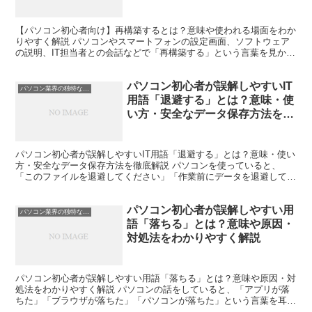
【パソコン初心者向け】再構築するとは？意味や使われる場面をわか
りやすく解説 パソコンやスマートフォンの設定画面、ソフトウェア
の説明、IT担当者との会話などで「再構築する」という言葉を見かけ
ることがあります。 しかし初心者の方の中には、「再構...
パソコン初心者が誤解しやすいIT
パソコン業界の独特な言い回し
用語「退避する」とは？意味・使
い方・安全なデータ保存方法を徹
底解説
パソコン初心者が誤解しやすいIT用語「退避する」とは？意味・使い
方・安全なデータ保存方法を徹底解説 パソコンを使っていると、
「このファイルを退避してください」「作業前にデータを退避してお
きましょう」という言葉を見たり聞いたりすることがありま...
パソコン初心者が誤解しやすい用
パソコン業界の独特な言い回し
語「落ちる」とは？意味や原因・
対処法をわかりやすく解説
パソコン初心者が誤解しやすい用語「落ちる」とは？意味や原因・対
処法をわかりやすく解説 パソコンの話をしていると、「アプリが落
ちた」「ブラウザが落ちた」「パソコンが落ちた」という言葉を耳に
することがあります。 しかし、パソコン初心者の方の中に...