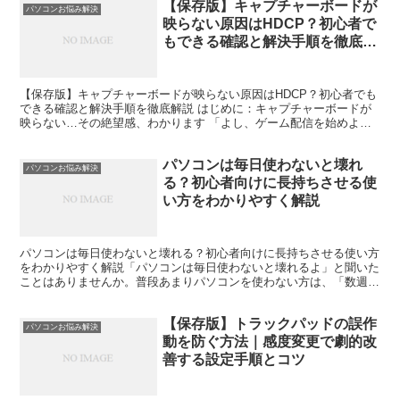
【保存版】キャプチャーボードが
パソコンお悩み解決
映らない原因はHDCP？初心者で
もできる確認と解決手順を徹底解
説
【保存版】キャプチャーボードが映らない原因はHDCP？初心者でも
できる確認と解決手順を徹底解説 はじめに：キャプチャーボードが
映らない…その絶望感、わかります 「よし、ゲーム配信を始めよ
う！」と思って意気揚々とキャプチャーボードを接続したの...
パソコンは毎日使わないと壊れ
パソコンお悩み解決
る？初心者向けに長持ちさせる使
い方をわかりやすく解説
パソコンは毎日使わないと壊れる？初心者向けに長持ちさせる使い方
をわかりやすく解説「パソコンは毎日使わないと壊れるよ」と聞いた
ことはありませんか。普段あまりパソコンを使わない方は、「数週間
使わないだけで故障するの？」「久しぶりに電源を入れても...
【保存版】トラックパッドの誤作
パソコンお悩み解決
動を防ぐ方法｜感度変更で劇的改
善する設定手順とコツ