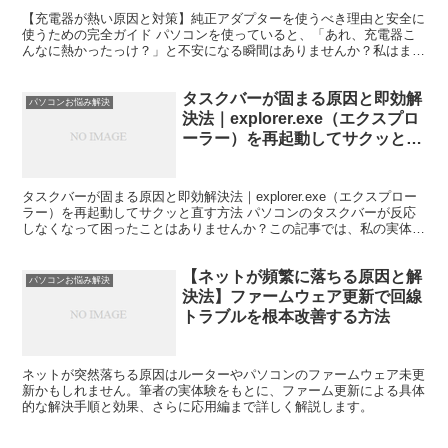
【充電器が熱い原因と対策】純正アダプターを使うべき理由と安全に
使うための完全ガイド パソコンを使っていると、「あれ、充電器こ
んなに熱かったっけ？」と不安になる瞬間はありませんか？私はまさ
にその経験をしました。触れないほどではないけれど、じん...
タスクバーが固まる原因と即効解
パソコンお悩み解決
決法｜explorer.exe（エクスプロ
ーラー）を再起動してサクッと直
す方法
タスクバーが固まる原因と即効解決法｜explorer.exe（エクスプロー
ラー）を再起動してサクッと直す方法 パソコンのタスクバーが反応
しなくなって困ったことはありませんか？この記事では、私の実体験
を交えつつ、Windowsの「explor...
【ネットが頻繁に落ちる原因と解
パソコンお悩み解決
決法】ファームウェア更新で回線
トラブルを根本改善する方法
ネットが突然落ちる原因はルーターやパソコンのファームウェア未更
新かもしれません。筆者の実体験をもとに、ファーム更新による具体
的な解決手順と効果、さらに応用編まで詳しく解説します。