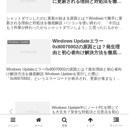
に更新される理由と対処法を徹底
解説
シャットダウンしたのに更新が始まる原因とは？Windowsで勝手に更
新される理由と対処法を徹底解説 パソコンを使い終わり、「今日は
もう作業が終わったからシャットダウンしよう」と思ったにもかかわ
らず、突然Windowsの更新が始まってしまった...
Windows Updateエラー
Windows Update
0x80070002の原因とは？発生理
由と初心者向け解決方法を徹底解
説
Windows Updateエラー0x80070002の原因とは？発生理由と初心者向
け解決方法を徹底解説 Windows Updateを実行した際に
「0x80070002」というエラーコードが表示され、更新が進まなくな
って困った経験はありま...
Windows Update中にノートPCを閉じて
も大丈夫？安全な対処法と注意点を初心
者向けに解説
メニュー
ホーム
検索
トップ
サイドバー